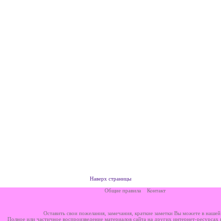
Наверх страницы
Общие правила
Контакт
Оставить свои пожелания, замечания, краткие заметки Вы можете в наше
Полное или частичное воспроизведение материалов сайта на других интернет-ресурсах