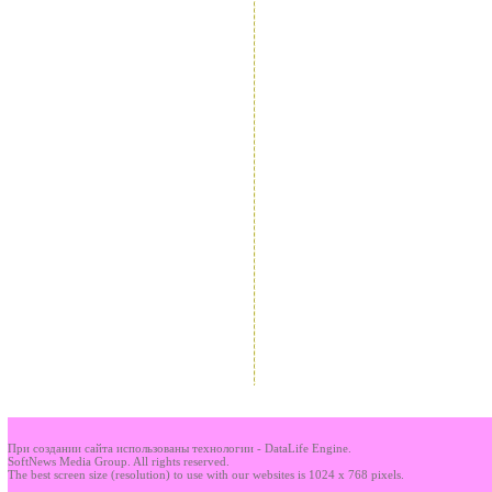
При создании сайта использованы технологии - DataLife Engine.
SoftNews Media Group. All rights reserved.
The best screen size (resolution) to use with our websites is 1024 x 768 pixels.