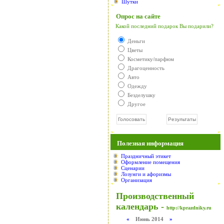
Шутки
Опрос на сайте
Какой последний подарок Вы подарили?
Деньги
Цветы
Косметику/парфюм
Драгоценность
Авто
Одежду
Безделушку
Другое
Полезная информация
Праздничный этикет
Оформление помещения
Сценарии
Лозунги и афоризмы
Организация
Производственный
календарь -
http://kprazdniky.ru
«
Июнь 2014
»