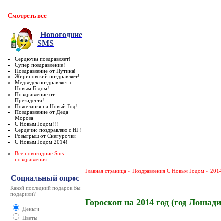
Смотреть все
Новогодние
SMS
Сердючка поздравляет!
Супер поздравление!
Поздравление от Путина!
Жириновский поздравляет!
Медведев поздравляет c
Новым Годом!
Поздравление от
Президента!
Пожелания на Новый Год!
Поздравление от Деда
Мороза
С Новым Годом!!!
Сердечно поздравляю с НГ!
Розыгрыш от Снегурочки
С Новым Годом 2014!
Все новогодние Sms-
поздравления
Главная страница
»
Поздравления С Новым Годом
»
201
Социальный опрос
Какой последний подарок Вы
подарили?
Гороскоп на 2014 год (год Лошад
Деньги
Цветы