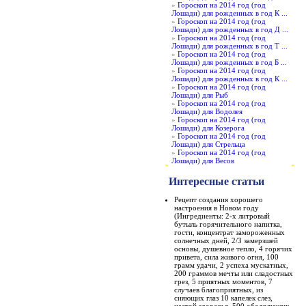
»
Гороскоп на 2014 год (год
Лошади) для рожденных в год К ...
»
Гороскоп на 2014 год (год
Лошади) для рожденных в год Д ...
»
Гороскоп на 2014 год (год
Лошади) для рожденных в год Т ...
»
Гороскоп на 2014 год (год
Лошади) для рожденных в год Б ...
»
Гороскоп на 2014 год (год
Лошади) для рожденных в год К ...
»
Гороскоп на 2014 год (год
Лошади) для Рыб
»
Гороскоп на 2014 год (год
Лошади) для Водолея
»
Гороскоп на 2014 год (год
Лошади) для Козерога
»
Гороскоп на 2014 год (год
Лошади) для Стрельца
»
Гороскоп на 2014 год (год
Лошади) для Весов
Интересные статьи
Рецепт создания хорошего
настроения в Новом году
(Ингредиенты: 2-х литровый
бутыль горячительного напитка,
гости, концентрат замороженных
солнечных дней, 2/3 замерзшей
основы, душевное тепло, 4 горячих
привета, сила живого огня, 100
грамм удачи, 2 успеха мускатных,
200 граммов мечты или сладостных
грез, 5 приятных моментов, 7
случаев благоприятных, из
сияющих глаз 10 капелек слез,
настой здоровья, 500 ободряющих