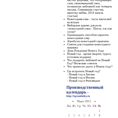
слов, свежевыжатый смех,
ползаписки любовной или четверть
письма, Северянина строчка,
щепотка любви, 2014 капель
счастья)
Новогодняя елка - часть языческой
культуры
Выбираем дерево для роли
«новогодней елки». Пихта, ель или
сосна?
Одиннадцать способов украсить
новогоднюю елку
Атрибуты новогодней гармонии
Советы для создания новогоднего
макияжа
День Рождения Нового Года
Новый год - время творить чудеса
(готовим подарки)
Что подарить любимой на Новый
Год? Несколько советов
Что приносит удачу в Новом году?
Где встретить Новый год?
- Новый год в Англии
- Новый год в Италии
- Новый год в Финляндии
Производственный
календарь -
http://kprazdniky.ru
«
Март 2015
»
Пн
Вт
Ср
Чт
Пт
Сб
Вс
1
2
3
4
5
6
7
8