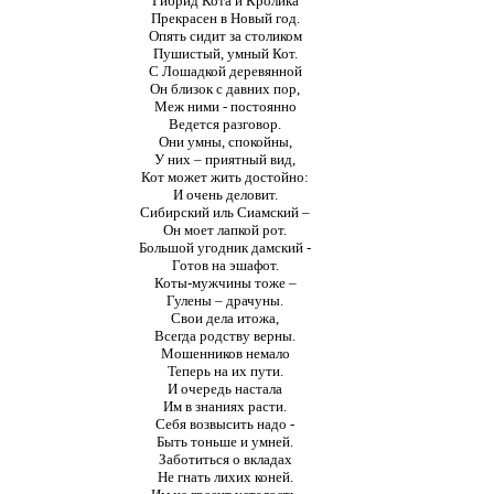
Гибрид Кота и Кролика
Прекрасен в Новый год.
Опять сидит за столиком
Пушистый, умный Кот.
С Лошадкой деревянной
Он близок с давних пор,
Меж ними - постоянно
Ведется разговор.
Они умны, спокойны,
У них – приятный вид,
Кот может жить достойно:
И очень деловит.
Сибирский иль Сиамский –
Он моет лапкой рот.
Большой угодник дамский -
Готов на эшафот.
Коты-мужчины тоже –
Гулены – драчуны.
Свои дела итожа,
Всегда родству верны.
Мошенников немало
Теперь на их пути.
И очередь настала
Им в знаниях расти.
Себя возвысить надо -
Быть тоньше и умней.
Заботиться о вкладах
Не гнать лихих коней.