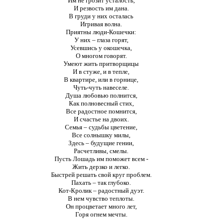
Им не грозит усталость,
И резвость им дана.
В груди у них осталась
Игривая волна.
Приятны люди-Кошечки:
У них – глаза горят,
Усевшись у окошечка,
О многом говорят.
Умеют жить притворщицы
И в стуже, и в тепле,
В квартире, или в горнице,
Чуть-чуть навеселе.
Душа любовью полнится,
Как полновесный стих,
Все радостное помнится,
И счастье на двоих.
Семья – судьбы цветение,
Все солнышку милы,
Здесь – будущие гении,
Расчетливы, смелы.
Пусть Лошадь им поможет всем -
Жить дерзко и легко.
Быстрей решать свой круг проблем.
Пахать – так глубоко.
Кот-Кролик – радостный дуэт.
В нем чувство теплоты.
Он процветает много лет,
Горя огнем мечты.