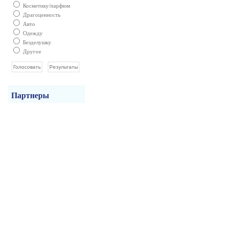
Косметику/парфюм
Драгоценность
Авто
Одежду
Безделушку
Другое
Партнеры