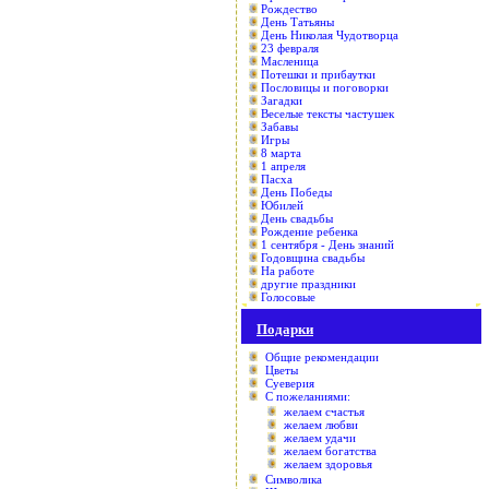
Рождество
День Татьяны
День Николая Чудотворца
23 февраля
Масленица
Потешки и прибаутки
Пословицы и поговорки
Загадки
Веселые тексты частушек
Забавы
Игры
8 марта
1 апреля
Пасха
День Победы
Юбилей
День свадьбы
Рождение ребенка
1 сентября - День знаний
Годовщина свадьбы
На работе
другие праздники
Голосовые
Подарки
Общие рекомендации
Цветы
Суеверия
С пожеланиями:
желаем счастья
желаем любви
желаем удачи
желаем богатства
желаем здоровья
Символика