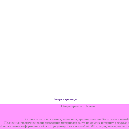
Наверх страницы
Общие правила
Контакт
Оставить свои пожелания, замечания, краткие заметки Вы можете в наше
Полное или частичное воспроизведение материалов сайта на других интернет-ресурсах
Использование информации сайта «Кпразднику.РУ» в оффлайн-СМИ (радио, телевидение, газ