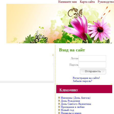
Напишите нам
Карта сайта
Руководство
Вход на сайт
Логин
Пароль
Регистрация на сайте!
Забыли пароль?
К празднику
Именины
(
День Ангела
)
День Рождения
День Святого Валентина
Признания в любви
Новый год
Приколы и юмор