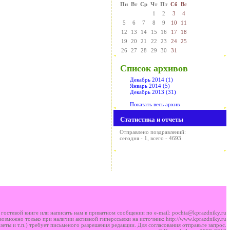
Пн
Вт
Ср
Чт
Пт
Сб
Вс
1
2
3
4
5
6
7
8
9
10
11
12
13
14
15
16
17
18
19
20
21
22
23
24
25
26
27
28
29
30
31
Список архивов
Декабрь 2014 (1)
Январь 2014 (5)
Декабрь 2013 (31)
Показать весь архив
Статистика и отчеты
Отправлено поздравлений:
сегодня - 1, всего - 4693
й
гостевой книге
или написать нам в приватном сообщении по e-mail:
pochta@kprazdniky.ru
 возможно только при наличии активной гиперссылки на источник:
http://www.kprazdniky.ru
еты и т.п.) требует письменого разрешения редакции. Для согласования
отправьте запрос
.