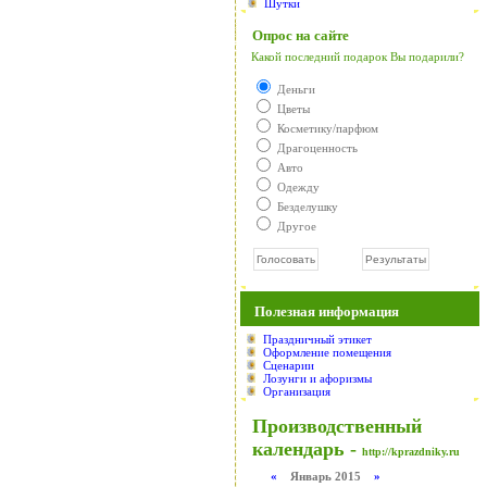
Шутки
Опрос на сайте
Какой последний подарок Вы подарили?
Деньги
Цветы
Косметику/парфюм
Драгоценность
Авто
Одежду
Безделушку
Другое
Полезная информация
Праздничный этикет
Оформление помещения
Сценарии
Лозунги и афоризмы
Организация
Производственный
календарь -
http://kprazdniky.ru
«
Январь 2015
»