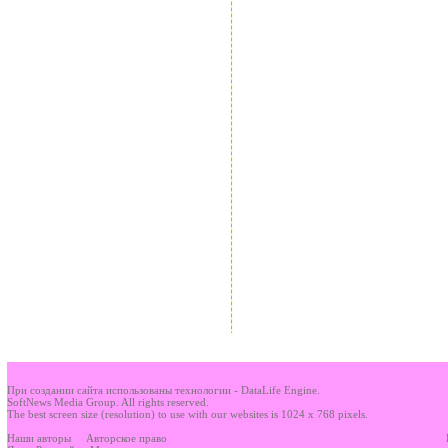
При создании сайта использованы технологии - DataLife Engine.
SoftNews Media Group. All rights reserved.
The best screen size (resolution) to use with our websites is 1024 x 768 pixels.
Наши авторы
Авторское право