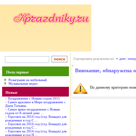
Сортировать результаты по:
дате
|
попу
Внимание, обнаружена 
Популярные
Розыгрыши на мобильный
Музыкальные видео
По данному критерию ново
Новые
»
Поздравление с Новым годом 2015
»
Самое красивое в Мире поздравление с
Днем Татьяны
»
Самое яркое поздравление с Новым
годом от 8-летней дево ...
»
Гороскоп на 2014 год (год Лошади) для
рожденных в год С ...
»
Гороскоп на 2014 год (год Лошади) для
рожденных в год С ...
»
Гороскоп на 2014 год (год Лошади) для
рожденных в год П ...