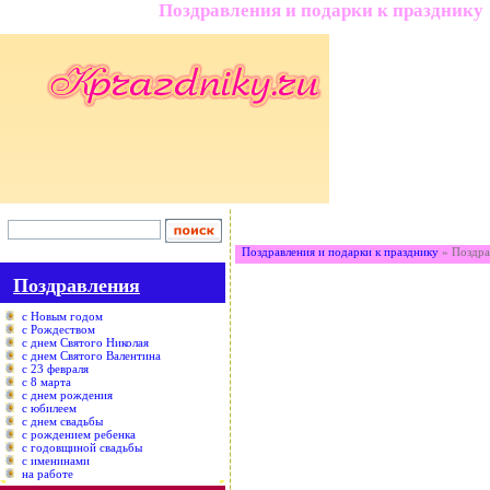
Поздравления и подарки к празднику
Поздравления и подарки к празднику
» Поздра
Поздравления
с Новым годом
с Рождеством
с днем Святого Николая
с днем Святого Валентина
с 23 февраля
с 8 марта
с днем рождения
с юбилеем
с днем свадьбы
с рождением ребенка
с годовщиной свадьбы
с именинами
на работе