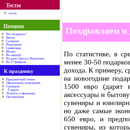
Тосты
тосты
Подарки
Поздравляем и
Что подарить?
Цветы
Суеверия
Пожелания
Символика
Шутки
По статистике, в ср
На свадьбу
На день Святого Валентина
менее 30-50 подарков
На 23 февраля
дохода. К примеру, 
К празднику
на новогодние подар
Праздничный этикет
Оформление помещения
1500 евро (дарят 
Сценарии
8 марта
аксессуары и бытову
Лозунги и афоризмы
Организация
сувениры и ювелирн
но даже самые экон
650 евро, и предп
сувениры, из котор