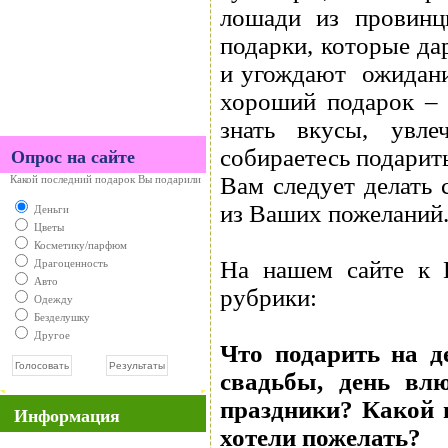
лошади из провинц
подарки, которые да
и угождают ожидания
хороший подарок – 
знать вкусы, увл
собираетесь подарить
Опрос на сайте
Вам следует делать 
Какой последний подарок Вы подарили
из Ваших пожеланий
Деньги
Цветы
Косметику/парфюм
На нашем сайте к 
Драгоценность
Авто
рубрики:
Одежду
Безделушку
Другое
Что подарить на д
свадьбы, день вл
праздники? Какой 
Информация
хотели пожелать?