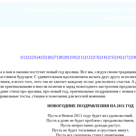
Новогодние поздравления на 2011 год 
новым дес
[1]
[2]
[3]
[4]
[5]
[6]
[7]
[8]
[9]
[10]
[11]
[12]
[13]
[14]
[15]
[16]
[17]
[18
 к нам в окошки постучит новый год кролика. Все мы, следуя своим традициям
астливом будущем. С удивительным вдохновением желать друг другу исполнени
ишек, и всего того, чего так не хватает каждому из нас для полного счастья. 
и оригинальными и внесли позитив и заряд новогоднего настроения предлагаем
ние стихи про кролика, про новый год, оригинальные поздравления с новым го
рикольные тосты, стишки и пожелания для веселой компании.
НОВОГОДНИЕ ПОЗДРАВЛЕНИЯ НА 2011 ГОД
Пусть в Новом 2011 году будет воз удовольствий,
Пусть в доме не будет проблем с продовольствием,
Пусть непрестанно доходы растут,
Пусть не будет тоскливых и грустных минут,
Пусть все сюрпризы станут приятными,