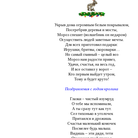
Укрыв дома огромным белым покрывалом,
Посеребрив деревья и мосты,
Мороз спешит (волшебник он недаром)
Осуществить людей заветные мечты.
Для всех приготовил подарки:
Игрушки, бритвы, скороварки…
Но самый главный – целый воз
Мороз нам радости привез,
Удачи, счастья, на весь год,
И все оставил у ворот –
Кто первым выйдет утром,
Тому и будет круто!
Поздравления с годом кролика
Глазки – чистый изумруд
О тебе мы вспоминали,
А ты сразу тут как тут.
Сел тихонько в уголочек
Притаился и дрожишь
Счастья маленький комочек
Посмелее будь малыш.
Видишь – эти дяди, тети