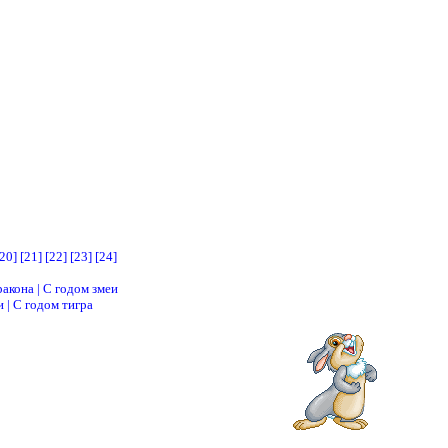
20]
[21]
[22]
[23]
[24]
ракона
|
С годом змеи
и
|
С годом тигра