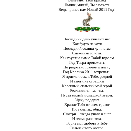
Отмечают твой приход
Нынче, милый, Ты в почете
Ведь принес нам Новый 2011 Год!
Последний день ушел от нас
Как будто не хотя
Последний солнца луч погас
Снежинки золотя.
Как грустно нам с Тобой вдвоем
Год Тигра провожать
Но радостно плечом к плечу
Год Кролика 2011 встречать.
Я прислонюсь, к Тебе, родной
И вьюги не страшны
Красивый, сильный мой герой
Реальность и мечты.
Пусть милый и смешной зверек
Удачу подарит
Хранит Тебя от всех тревог
И от слепых обид.
Смотри – звезда упала в снег
И пламя разожгла.
Горит моя любовь к Тебе
Сильней того костра.