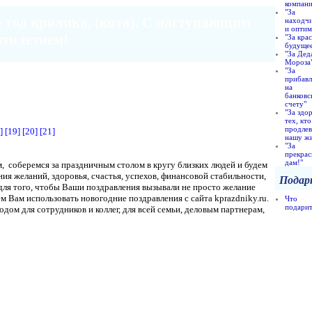
компан
"За
- год кролика, (кота). С наступающим
находч
и оптим
ятилетием!
"За кра
будуще
"За Дед
Мороза
"За
прибав
на
банковс
счету"
"За здо
тех, кто
продлев
]
[19]
[20]
[21]
нашу ж
"За
прекра
дам!"
, соберемся за праздничным столом в кругу близких людей и будем
я желаний, здоровья, счастья, успехов, финансовой стабильности,
Подар
А для того, чтобы Ваши поздравления вызывали не просто желание
 Вам использовать новогодние поздравления с сайта kprazdniky.ru.
Что
подари
дом для сотрудников и коллег, для всей семьи, деловым партнерам,