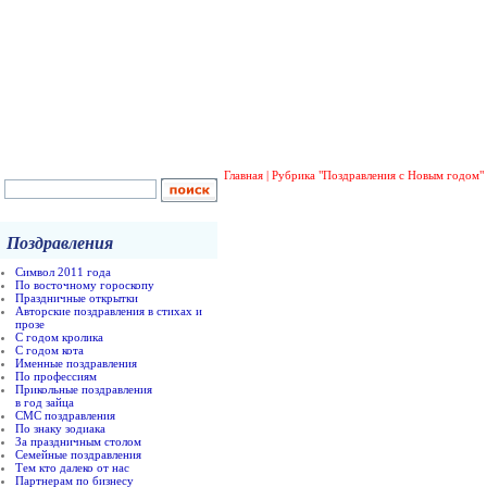
Главная
|
Рубрика "Поздравления с Новым годом"
Поздравления
Символ 2011 года
По восточному гороскопу
Праздничные открытки
Авторские поздравления в стихах и
прозе
С годом кролика
С годом кота
Именные поздравления
По профессиям
Прикольные поздравления
в год зайца
СМС поздравления
По знаку зодиака
За праздничным столом
Семейные поздравления
Тем кто далеко от нас
Партнерам по бизнесу