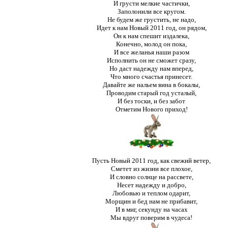
И грусти мелкие частички,
Заполонили все кругом.
Не будем же грустить, не надо,
Идет к нам Новый 2011 год, он рядом,
Он к нам спешит издалека,
Конечно, молод он пока,
И все желанья наши разом
Исполнить он не сможет сразу,
Но даст надежду нам вперед,
Что много счастья принесет.
Давайте же нальем вина в бокалы,
Проводим старый год усталый,
И без тоски, и без забот
Отметим Нового приход!
Пусть Новый 2011 год, как свежий ветер,
Сметет из жизни все плохое,
И словно солнце на рассвете,
Несет надежду и добро,
Любовью и теплом одарит,
Морщин и бед нам не прибавит,
И в миг, секунду на часах
Мы вдруг поверим в чудеса!