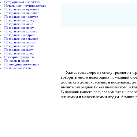
Сотрудникам и коллегам
Начальнику и руководителю
Поздравления мужчине
Поздравления женщине
Поздравления подруге
Поздравления другу
Поздравления жене
Поздравления мужу
Поздравления друзьям
Поздравления парню
Поздравления девушке
Поздравления сестре
Поздравления детям
Поздравления сыну
Поздравления дочке
Сценарии праздника
Приколы и юмор
Новогодние пожелания
Интересные статьи
Уже совсем скоро на смену грозного тигра
говорить много новогодних пожеланий о сч
достатка в доме, красивых и послушных дет
выпить очередной бокал шампанского, а был
В наличии нашего ресурса имеются: новогод
знакомым и малознакомым людям. А также п