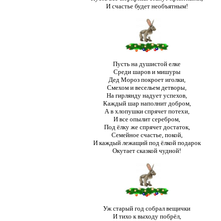
И счастье будет необъятным!
Пусть на душистой елке
Среди шаров и мишуры
Дед Мороз покроет иголки,
Смехом и весельем детворы,
На гирлянду надует успехов,
Каждый шар наполнит добром,
А в хлопушки спрячет потехи,
И все опылит серебром,
Под ёлку же спрячет достаток,
Семейное счастье, покой,
И каждый лежащий под ёлкой подарок
Окутает сказкой чудной!
Уж старый год собрал вещички
И тихо к выходу побрёл,