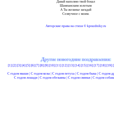
Давай наполню твой бокал
Шампанским золотым
А Ты желанье загадай
Созвучное с моим.
Авторские права на стихи © kprazdniky.ru
[1]
[2]
[3]
[4]
[5]
[6]
[7]
[8]
[9]
[10]
[11]
[12]
[13]
[14]
[15]
[16]
[17]
[18]
[19]
[
С годом мыши
|
С годом козы
|
С годом петуха
|
С годом быка
|
С годом д
С годом лошади
|
С годом обезьяны
|
С годом свиньи
|
С годом собак